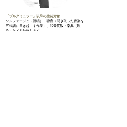
「ブルグミュラー」以降の生徒対象
ソルフェージュ（視唱）、
聴音（聞き取った音楽を
五線譜に書き起こす作業）、
和音度数・楽典（理
論）などを勉強します。
演奏を聴きながらアナリーゼ（曲の構成、調性の把
握、フレーズの変化、作曲家時代背景等)
と応用発展
させていきます。
受講形態は個人レッスン・グループレッスンが可能
です。
尚、こちらのクラスは
ピアノ教室に在籍
しているこ
とが条件となります。
音高・音大受験の対策や桐朋学園大学音楽学部附属
「子供のための音楽教室」への入室試験対策も可能
です。
​レッスン料金はレベル・時間によって価格帯が変わ
りますので
​お問い合わせください。