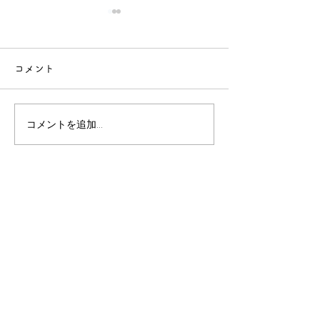
コメント
コメントを追加…
バッハコンクールファイ
ファイナル進出
ナル進出おめでとう
う
MORITA
PIANO
​関連ページ