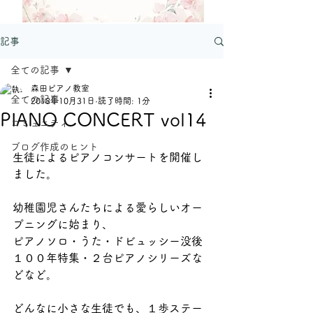
記事
全ての記事
森田ピアノ教室
全ての記事
2018年10月31日
読了時間: 1分
PIANO CONCERT vol14
コミュニティ
ブログ作成のヒント
生徒によるピアノコンサートを開催し
ました。
幼稚園児さんたちによる愛らしいオー
プニングに始まり、
ピアノソロ・うた・ドビュッシー没後
１００年特集・２台ピアノシリーズな
どなど。
どんなに小さな生徒でも、１歩ステー