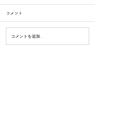
コメント
コメントを追加…
バッハコンクールファイ
ファイナル進出
ナル進出おめでとう
う