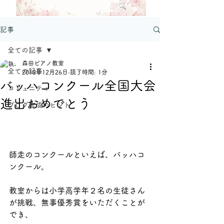
記事
全ての記事
森田ピアノ教室
全ての記事
2018年12月26日
読了時間: 1分
バッハコンクール全国大会
コミュニティ
進出おめでとう
ブログ作成のヒント
師走のコンクールといえば、バッハコ
ンクール。
教室からは小学高学年２名の生徒さん
が挑戦、無事優秀賞をいただくことが
でき、