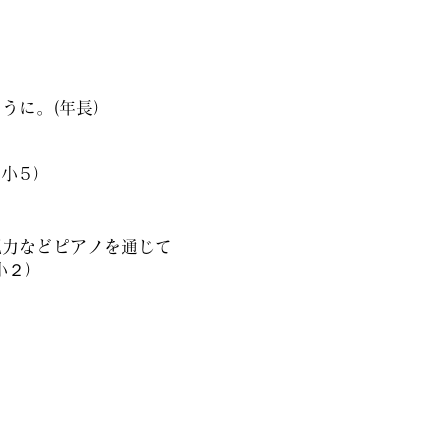
うに。(年長）
小5）
現力などピアノを通じて
小２）