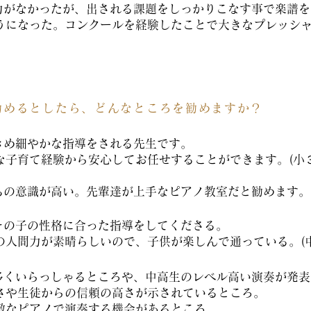
力がなかったが、出される課題をしっかりこなす事で楽譜を
うになった。コンクールを経験したことで大きなプレッシ
勧めるとしたら、どんなところを勧めますか？
きめ細やかな指導をされる先生です。
な子育て経験から安心してお任せすることができます。(小
ちの意識が高い。先輩達が上手なピアノ教室だと勧めます。
その子の性格に合った指導をしてくださる。
の人間力が素晴らしいので、子供が楽しんで通っている。(中
多くいらっしゃるところや、中高生のレベル高い演奏が発表
さや生徒からの信頼の高さが示されているところ。
敵なピアノで演奏する機会があるところ。