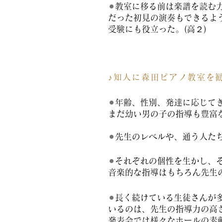
⚫︎
教室に移る前は楽譜を読む
だった初見の演奏もできるよ
受験にも役立った。(高２)
♪知人に森田ピアノ教室を
⚫︎
年齢、性別、発達に応じて
まだ幼い男の子の指導も豊富
⚫︎
先生のレベルや、通う人た
⚫︎
それぞれの個性を生かし、
音楽的な指導はもちろん先生
⚫︎
長く続けている生徒さんが
いるのは、先生の指導力の高
発表会では様々なホールの素