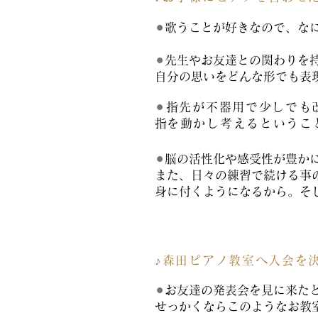
⚫︎
歌うことが好きなので、なに
⚫︎
先生やお友達との関わりを
自分の思いをどんな形でも表
⚫︎
指先が不器用で少しでも
​
指を動かし考えるという
⚫︎
脳の活性化や感受性が豊か
また、日々の練習で続ける事
身に付くようになるから。そ
♪森田ピアノ教室へ入会を
⚫︎
お友達の発表会を見に来た
せっかくならこのようなお教