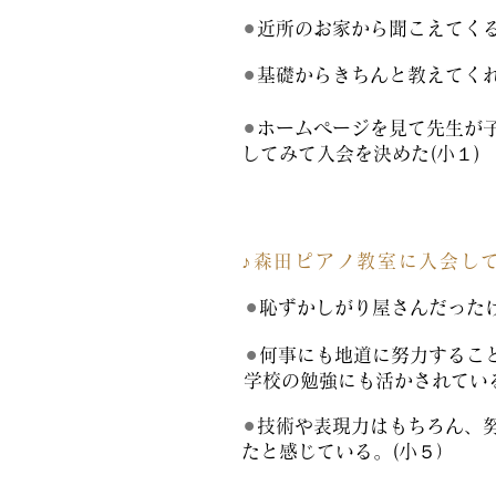
⚫︎
近所のお家から聞こえてく
⚫︎
基礎からきちんと教えてくれ
⚫︎
ホームページを見て先生が
してみて入会を決めた(小１)
♪森田ピアノ教室に入会し
⚫︎
恥ずかしがり屋さんだった
⚫︎
何事にも地道に努力するこ
学校の勉強にも活かされてい
⚫︎
技術や表現力はもちろん、
たと感じている。(小５）