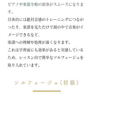
ピアノや楽器全般の演奏が
スムーズになりま
す。
具体的には
絶対音感のトレーニングにつなが
ったり、
楽譜を見ただけで頭の中で
音楽がイ
メージできるなど、
楽譜への
理解や処理が速くなります。
​これは学習面にも効果があると実感している
ため、レッスン内で簡単なソルフェージュを
取り入れています。
ソルフェージュ(初級)
このレッスンではピアノには触れずに
先生の
演奏に合わせで音楽を楽しく身体で感じるこ
とからまずは始めます。
個人・ペアでの受講も可能。
プレピアノ(導入