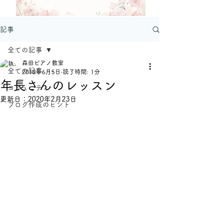
記事
全ての記事
森田ピアノ教室
全ての記事
2018年6月5日
読了時間: 1分
年長さんのレッスン
コミュニティ
更新日：
2020年2月23日
ブログ作成のヒント