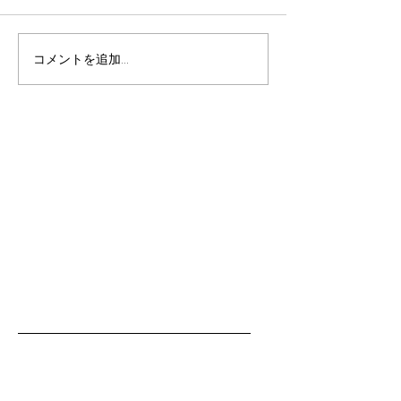
コメントを追加…
バッハコンクールファイ
ファイナル進出
ナル進出おめでとう
う