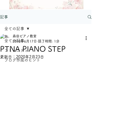
記事
全ての記事
森田ピアノ教室
全ての記事
2018年6月17日
読了時間: 1分
PTNA PIANO STEP
コミュニティ
更新日：
2020年2月23日
ブログ作成のヒント