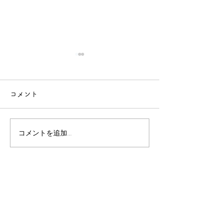
コメント
コメントを追加…
バッハコンクールファイ
ファイナル進出
ナル進出おめでとう
う