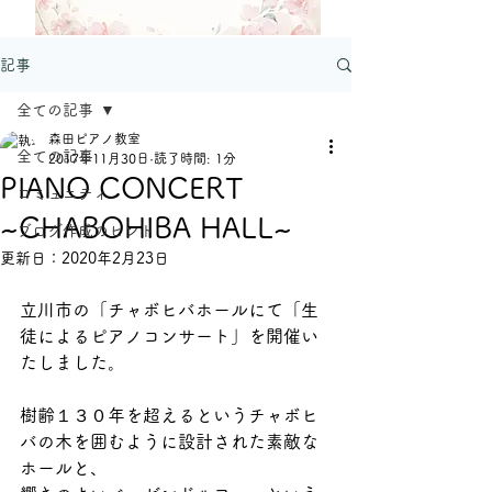
記事
全ての記事
森田ピアノ教室
全ての記事
2017年11月30日
読了時間: 1分
PIANO CONCERT
コミュニティ
~CHABOHIBA HALL~
ブログ作成のヒント
更新日：
2020年2月23日
立川市の「チャボヒバホールにて「生
徒によるピアノコンサート」を開催い
たしました。
樹齢１３０年を超えるというチャボヒ
バの木を囲むように設計された素敵な
ホールと、